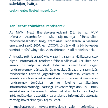
számláján jóváírja.
csekkmentes fizetési megoldások
Tanúsított számlázási rendszerek
Az MVM Next Energiakereskedelmi Zrt. és az MVM
Démász Áramhálózati Kft. tájékoztatja felhasználóit,
rendszerhasználóit, hogy számlázási rendszereik a villamos
energiáról szóló 2007. évi LXXXVI. törvény 43. § (4) bekezdés
szerinti tanúsítványokkal 2015. február 27-től rendelkeznek.
A hivatkozott jogszabályhely szerint számla kiállítására csak
olyan informatikai rendszer felhasználásával kerülhet sor,
amely biztosítja a díjak hibátlan kiszámítását végző
rendszerelemek zártságát, és megakadályozza a számlázási
rendszerhez történő jogosulatlan hozzáférést, valamint a
számlázási információk észrevétlen módosítását. A számlázási
rendszernek továbbá meg kell felelnie az általános
információbiztonsági zártsági követelményeknek is. Ennek
érdekében a társaságok adminisztratív, fizikai és logikai
intézkedésekkel biztosítják az általános információbiztonsági
zártsági követelmények teljesülését.
A meghatározott követelményeknek való megfelelést a