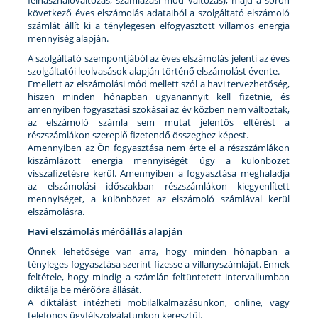
felhasználóváltozás, számlázási mód változás), majd a soron
következő éves elszámolás adataiból a szolgáltató elszámoló
számlát állít ki a ténylegesen elfogyasztott villamos energia
mennyiség alapján.
A szolgáltató szempontjából az éves elszámolás jelenti az éves
szolgáltatói leolvasások alapján történő elszámolást évente.
Emellett az elszámolási mód mellett szól a havi tervezhetőség,
hiszen minden hónapban ugyanannyit kell fizetnie, és
amennyiben fogyasztási szokásai az év közben nem változtak,
az elszámoló számla sem mutat jelentős eltérést a
részszámlákon szereplő fizetendő összeghez képest.
Amennyiben az Ön fogyasztása nem érte el a részszámlákon
kiszámlázott energia mennyiségét úgy a különbözet
visszafizetésre kerül. Amennyiben a fogyasztása meghaladja
az elszámolási időszakban részszámlákon kiegyenlített
mennyiséget, a különbözet az elszámoló számlával kerül
elszámolásra.
Havi elszámolás mérőállás alapján
Önnek lehetősége van arra, hogy minden hónapban a
tényleges fogyasztása szerint fizesse a villanyszámláját. Ennek
feltétele, hogy mindig a számlán feltüntetett intervallumban
diktálja be mérőóra állását.
A diktálást intézheti mobilalkalmazásunkon, online, vagy
telefonos ügyfélszolgálatunkon keresztül.