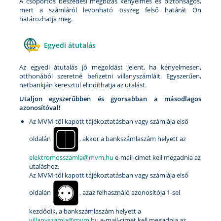
A csoportos beszedési megbízás kényelmes és biztonságos,
mert a számláról levonható összeg felső határát Ön
határozhatja meg.
Egyedi átutalás
Az egyedi átutalás jó megoldást jelent, ha kényelmesen,
otthonából szeretné befizetni villanyszámláit. Egyszerűen,
netbankján keresztül elindíthatja az utalást.
Utaljon egyszerűbben és gyorsabban a másodlagos
azonosítóval!
Az MVM-től kapott tájékoztatásban vagy számlája első
oldalán
, akkor a bankszámlaszám helyett az
elektromosszamla@mvm.hu
e-mail-címet kell megadnia az
utaláshoz.
Az MVM-től kapott tájékoztatásban vagy számlája első
oldalán
, azaz felhasználó azonosítója 1-sel
kezdődik, a bankszámlaszám helyett a
villanyszamla@mvm.hu
e-mail-címet kell megadnia az