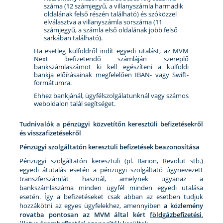
száma (12 számjegyű, a villanyszámla harmadik
oldalának felső részén található) és szóközzel
elválasztva a villanyszámla sorszáma (11
számjegyű, a számla első oldalának jobb felső
sarkában található).
Ha esetleg külföldről indít egyedi utalást, az MVM
Next befizetendő számláján szereplő
bankszámlaszámot ki kell egészíteni a külföldi
bankja előírásainak megfelelően IBAN- vagy Swift-
formátumra.
Ehhez bankjánál, ügyfélszolgálatunknál vagy számos
weboldalon talál segítséget.
Tudnivalók a pénzügyi közvetítőn keresztüli befizetésekről
és visszafizetésekről
Pénzügyi szolgáltatón keresztüli befizetések beazonosítása
Pénzügyi szolgáltatón keresztüli (pl. Barion, Revolut stb.)
egyedi átutalás esetén a pénzügyi szolgáltató úgynevezett
transzferszámlát használ, amelynek ugyanaz a
bankszámlaszáma minden ügyfél minden egyedi utalása
esetén. Így a befizetéseket csak abban az esetben tudjuk
hozzákötni az egyes ügyfelekhez, amennyiben
a közlemény
rovatba pontosan az MVM által kért
földgázbefizetési
,