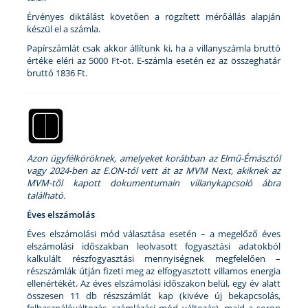
Érvényes diktálást követően a rögzített mérőállás alapján
készül el a számla.
Papírszámlát csak akkor állítunk ki, ha a villanyszámla bruttó
értéke eléri az 5000 Ft-ot. E-számla esetén ez az összeghatár
bruttó 1836 Ft.
Azon ügyfélköröknek, amelyeket korábban az Elmű-Émásztól
vagy 2024-ben az E.ON-tól vett át az MVM Next, akiknek az
MVM-től kapott dokumentumain villanykapcsoló ábra
található.
Éves elszámolás
Éves elszámolási mód választása esetén – a megelőző éves
elszámolási időszakban leolvasott fogyasztási adatokból
kalkulált részfogyasztási mennyiségnek megfelelően –
részszámlák útján fizeti meg az elfogyasztott villamos energia
ellenértékét. Az éves elszámolási időszakon belül, egy év alatt
összesen 11 db részszámlát kap (kivéve új bekapcsolás,