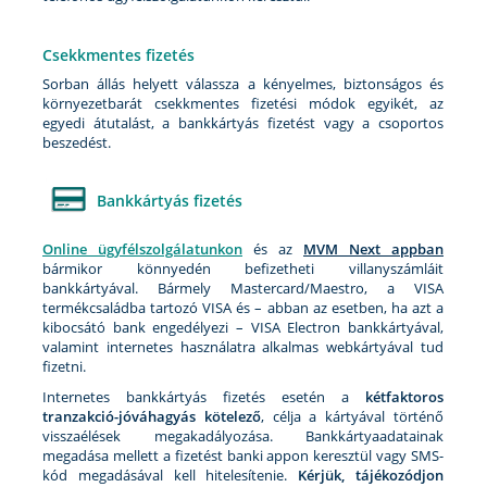
Csekkmentes fizetés
Sorban állás helyett válassza a kényelmes, biztonságos és
környezetbarát csekkmentes fizetési módok egyikét, az
egyedi átutalást, a bankkártyás fizetést vagy a csoportos
beszedést.
Bankkártyás fizetés
Online ügyfélszolgálatunkon
és az
MVM Next appban
bármikor könnyedén befizetheti villanyszámláit
bankkártyával. Bármely Mastercard/Maestro, a VISA
termékcsaládba tartozó VISA és – abban az esetben, ha azt a
kibocsátó bank engedélyezi – VISA Electron bankkártyával,
valamint internetes használatra alkalmas webkártyával tud
fizetni.
Internetes bankkártyás fizetés esetén a
kétfaktoros
tranzakció-jóváhagyás kötelező
, célja a kártyával történő
visszaélések megakadályozása. Bankkártyaadatainak
megadása mellett a fizetést banki appon keresztül vagy SMS-
kód megadásával kell hitelesítenie.
Kérjük, tájékozódjon