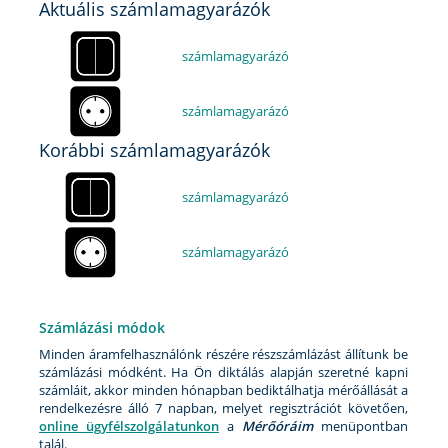
Aktuális számlamagyarázók
számlamagyarázó
számlamagyarázó
Korábbi számlamagyarázók
számlamagyarázó
számlamagyarázó
Számlázási módok
Minden áramfelhasználónk részére részszámlázást állítunk be
számlázási módként. Ha Ön diktálás alapján szeretné kapni
számláit, akkor minden hónapban bediktálhatja mérőállását a
rendelkezésre álló 7 napban, melyet regisztrációt követően,
online ügyfélszolgálatunkon
a
Mérőóráim
menüpontban
talál.