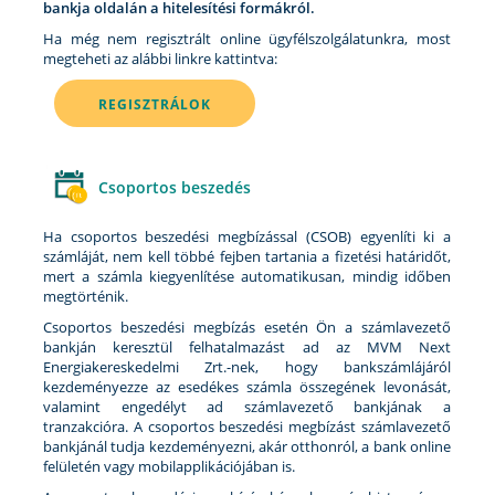
bankja oldalán a hitelesítési formákról.
Ha még nem regisztrált online ügyfélszolgálatunkra, most
megteheti az alábbi linkre kattintva:
REGISZTRÁLOK
Csoportos beszedés
Ha csoportos beszedési megbízással (CSOB) egyenlíti ki a
számláját, nem kell többé fejben tartania a fizetési határidőt,
mert a számla kiegyenlítése automatikusan, mindig időben
megtörténik.
Csoportos beszedési megbízás esetén Ön a számlavezető
bankján keresztül felhatalmazást ad az MVM Next
Energiakereskedelmi Zrt.-nek, hogy bankszámlájáról
kezdeményezze az esedékes számla összegének levonását,
valamint engedélyt ad számlavezető bankjának a
tranzakcióra. A csoportos beszedési megbízást számlavezető
bankjánál tudja kezdeményezni, akár otthonról, a bank online
felületén vagy mobilapplikációjában is.