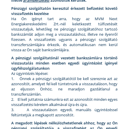
illetve
árambefizetési
azonosítók kerültek.
Pénzügyi szolgáltatón keresztül érkezett befizetést követő
visszafizetés kezelése
Ha Ön igényt tart arra, hogy az MVM Next
Energiakereskedelmi Zrt.-nél keletkezett túlfizetését
visszautaljuk, lehetőleg ne pénzügyi szolgáltatóhoz tartozó
bankszámlát adjon meg a visszautaláshoz, illetve ne ilyenről
fizessen. A visszafizetés ugyanis a pénzügyi szolgáltató
transzferszámlájára érkezik, és automatikusan nem kerül
vissza az Ön saját bankszámlájára.
A pénzügyi szolgáltatónál vezetett bankszámlára történő
visszautalás minden esetben egyedi ügyintézést igényel
ügyfélszolgálatunkon
Az ügyintézés lépései:
1. Önnek a pénzügyi szolgáltatótól be kell szereznie azt az
azonosítót, amelyet fel kell tüntetnünk a visszautaláson, hogy
az eljusson Önhöz, ne maradjon gazdátlanul a
transzferszámlán.
2. El kell juttatnia számunkra ezt az azonosítót minden egyes
visszafizetési kérelem alkalmával újra és újra.
3. A visszautaláson egyedi, manuális ügyintézéssel
feltüntetjük a megkapott azonosítót.
A megadott lépések nélkülözhetetlenek ahhoz, hogy az Ön
pénzügyi szolgáltatója a visszafizetést az Ön egyedi