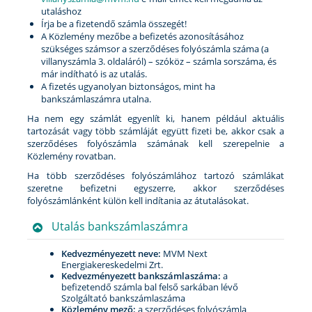
utaláshoz
Írja be a fizetendő számla összegét!
A Közlemény mezőbe a befizetés azonosításához
szükséges számsor a szerződéses folyószámla száma (a
villanyszámla 3. oldaláról) – szóköz – számla sorszáma, és
már indítható is az utalás.
A fizetés ugyanolyan biztonságos, mint ha
bankszámlaszámra utalna.
Ha nem egy számlát egyenlít ki, hanem például aktuális
tartozását vagy több számláját együtt fizeti be, akkor csak a
szerződéses folyószámla számának kell szerepelnie a
Közlemény rovatban.
Ha több szerződéses folyószámlához tartozó számlákat
szeretne befizetni egyszerre, akkor szerződéses
folyószámlánként külön kell indítania az átutalásokat.
Utalás bankszámlaszámra
Kedvezményezett neve:
MVM Next
Energiakereskedelmi Zrt.
Kedvezményezett bankszámlaszáma:
a
befizetendő számla bal felső sarkában lévő
Szolgáltató bankszámlaszáma
Közlemény mező:
a szerződéses folyószámla