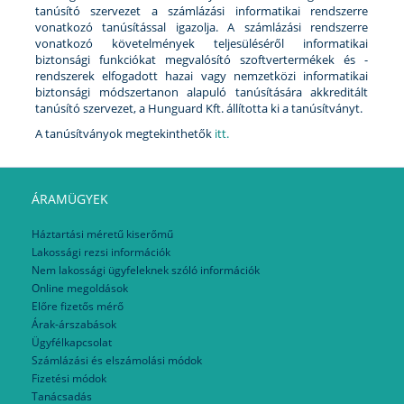
tanúsító szervezet a számlázási informatikai rendszerre
vonatkozó tanúsítással igazolja. A számlázási rendszerre
vonatkozó követelmények teljesüléséről informatikai
biztonsági funkciókat megvalósító szoftvertermékek és -
rendszerek elfogadott hazai vagy nemzetközi informatikai
biztonsági módszertanon alapuló tanúsítására akkreditált
tanúsító szervezet, a Hunguard Kft. állította ki a tanúsítványt.
A tanúsítványok megtekinthetők
itt.
ÁRAMÜGYEK
Háztartási méretű kiserőmű
Lakossági rezsi információk
Nem lakossági ügyfeleknek szóló információk
Online megoldások
Előre fizetős mérő
Árak-árszabások
Ügyfélkapcsolat
Számlázási és elszámolási módok
Fizetési módok
Tanácsadás