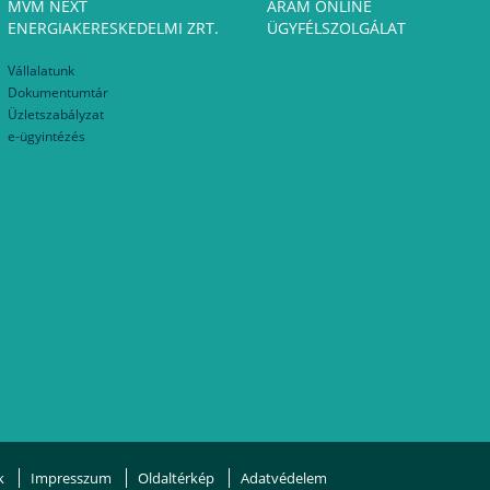
MVM NEXT
ÁRAM ONLINE
ENERGIAKERESKEDELMI ZRT.
ÜGYFÉLSZOLGÁLAT
Vállalatunk
Dokumentumtár
Üzletszabályzat
e-ügyintézés
k
Impresszum
Oldaltérkép
Adatvédelem