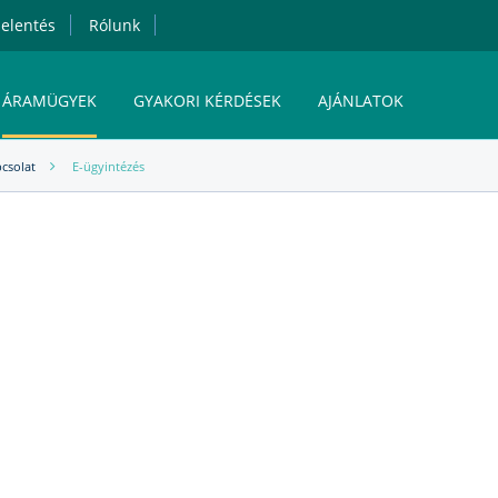
elentés
Rólunk
ÁRAMÜGYEK
GYAKORI KÉRDÉSEK
AJÁNLATOK
csolat
E-ügyintézés
MVM NEXT ENERGIAKERESKEDELMI ZRT.
ÁRAM ONLINE ÜGYFÉLSZOLGÁLAT