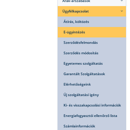
Árak-árszabások
Ügyfélkapcsolat
Átírás, költözés
E-ügyintézés
Szerződésfelmondás
Szerződés módosítás
Egyetemes szolgáltatás
Garantált Szolgáltatások
Elérhetőségeink
Új szolgáltatási igény
Ki- és visszakapcsolási információk
Energiafogyasztói ellenőrző lista
Számlainformációk