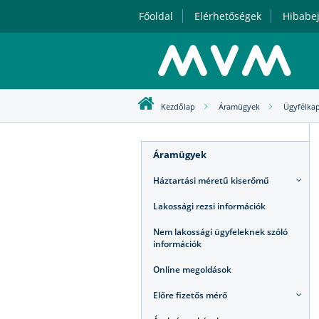
Főoldal
Elérhetőségek
Hibabej
Kezdőlap
Áramügyek
Ügyfélkap
Áramügyek
Háztartási méretű kiserőmű
Lakossági rezsi információk
Nem lakossági ügyfeleknek szóló
információk
Online megoldások
Előre fizetős mérő