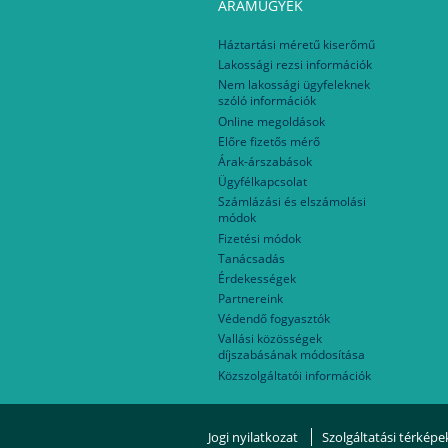
ÁRAMÜGYEK
Háztartási méretű kiserőmű
Lakossági rezsi információk
Nem lakossági ügyfeleknek
szóló információk
Online megoldások
Előre fizetős mérő
Árak-árszabások
Ügyfélkapcsolat
Számlázási és elszámolási
módok
Fizetési módok
Tanácsadás
Érdekességek
Partnereink
Védendő fogyasztók
Vallási közösségek
díjszabásának módosítása
Közszolgáltatói információk
Jogi nyilatkozat
Szolgáltatási térképe