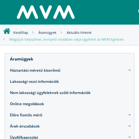
Kezdőlap
Áramügyek
Aktuális híreink
Megújult helyszínen, korszerű irodában várja ügyfeleit az MVM Egerben
Áramügyek
Háztartási méretű kiserőmű
Lakossági rezsi információk
Nem lakossági ügyfeleknek szóló információk
Online megoldások
Előre fizetős mérő
Árak-árszabások
Ügyfélkapcsolat