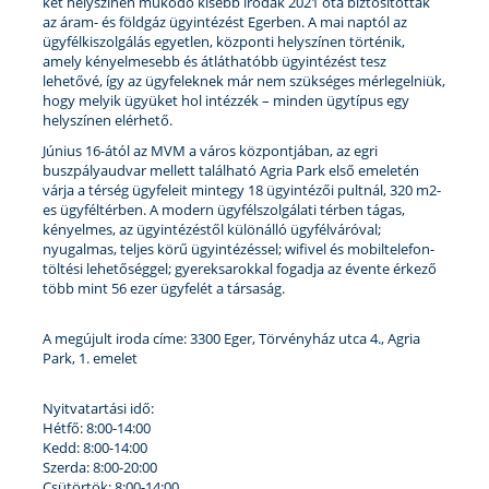
két helyszínen működő kisebb irodák 2021 óta biztosították
az áram- és földgáz ügyintézést Egerben. A mai naptól az
ügyfélkiszolgálás egyetlen, központi helyszínen történik,
amely kényelmesebb és átláthatóbb ügyintézést tesz
lehetővé, így az ügyfeleknek már nem szükséges mérlegelniük,
hogy melyik ügyüket hol intézzék – minden ügytípus egy
helyszínen elérhető.
Június 16-ától az MVM a város központjában, az egri
buszpályaudvar mellett található Agria Park első emeletén
várja a térség ügyfeleit mintegy 18 ügyintézői pultnál, 320 m2-
es ügyféltérben. A modern ügyfélszolgálati térben tágas,
kényelmes, az ügyintézéstől különálló ügyfélváróval;
nyugalmas, teljes körű ügyintézéssel; wifivel és mobiltelefon-
töltési lehetőséggel; gyereksarokkal fogadja az évente érkező
több mint 56 ezer ügyfelét a társaság.
A megújult iroda címe: 3300 Eger, Törvényház utca 4., Agria
Park, 1. emelet
Nyitvatartási idő:
Hétfő: 8:00-14:00
Kedd: 8:00-14:00
Szerda: 8:00-20:00
Csütörtök: 8:00-14:00