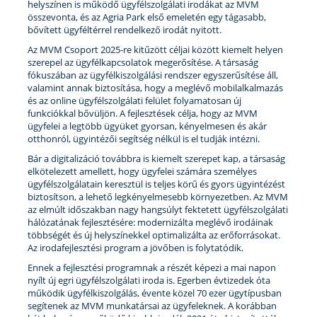
helyszínen is működő ügyfélszolgálati irodákat az MVM
összevonta, és az Agria Park első emeletén egy tágasabb,
bővített ügyféltérrel rendelkező irodát nyitott.
Az MVM Csoport 2025-re kitűzött céljai között kiemelt helyen
szerepel az ügyfélkapcsolatok megerősítése. A társaság
fókuszában az ügyfélkiszolgálási rendszer egyszerűsítése áll,
valamint annak biztosítása, hogy a meglévő mobilalkalmazás
és az online ügyfélszolgálati felület folyamatosan új
funkciókkal bővüljön. A fejlesztések célja, hogy az MVM
ügyfelei a legtöbb ügyüket gyorsan, kényelmesen és akár
otthonról, ügyintézői segítség nélkül is el tudják intézni.
Bár a digitalizáció továbbra is kiemelt szerepet kap, a társaság
elkötelezett amellett, hogy ügyfelei számára személyes
ügyfélszolgálatain keresztül is teljes körű és gyors ügyintézést
biztosítson, a lehető legkényelmesebb környezetben. Az MVM
az elmúlt időszakban nagy hangsúlyt fektetett ügyfélszolgálati
hálózatának fejlesztésére: modernizálta meglévő irodáinak
többségét és új helyszínekkel optimalizálta az erőforrásokat.
Az irodafejlesztési program a jövőben is folytatódik.
Ennek a fejlesztési programnak a részét képezi a mai napon
nyílt új egri ügyfélszolgálati iroda is. Egerben évtizedek óta
működik ügyfélkiszolgálás, évente közel 70 ezer ügytípusban
segítenek az MVM munkatársai az ügyfeleknek. A korábban