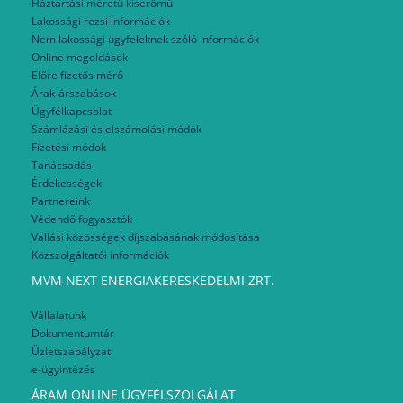
Háztartási méretű kiserőmű
Lakossági rezsi információk
Nem lakossági ügyfeleknek szóló információk
Online megoldások
Előre fizetős mérő
Árak-árszabások
Ügyfélkapcsolat
Számlázási és elszámolási módok
Fizetési módok
Tanácsadás
Érdekességek
Partnereink
Védendő fogyasztók
Vallási közösségek díjszabásának módosítása
Közszolgáltatói információk
MVM NEXT ENERGIAKERESKEDELMI ZRT.
Vállalatunk
Dokumentumtár
Üzletszabályzat
e-ügyintézés
ÁRAM ONLINE ÜGYFÉLSZOLGÁLAT