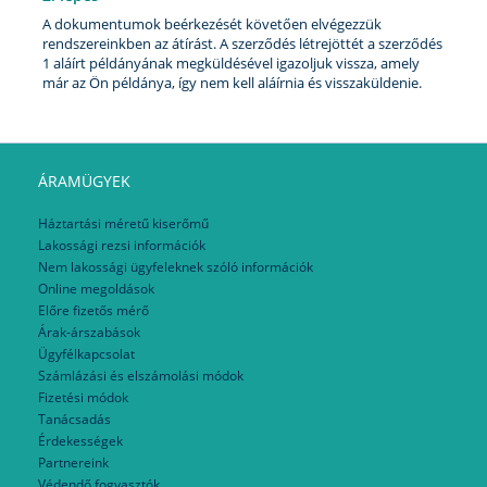
A dokumentumok beérkezését követően elvégezzük
rendszereinkben az átírást. A szerződés létrejöttét a szerződés
1 aláírt példányának megküldésével igazoljuk vissza, amely
már az Ön példánya, így nem kell aláírnia és visszaküldenie.
ÁRAMÜGYEK
Háztartási méretű kiserőmű
Lakossági rezsi információk
Nem lakossági ügyfeleknek szóló információk
Online megoldások
Előre fizetős mérő
Árak-árszabások
Ügyfélkapcsolat
Számlázási és elszámolási módok
Fizetési módok
Tanácsadás
Érdekességek
Partnereink
Védendő fogyasztók