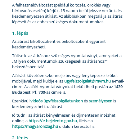
A felhasználóváltozást (például költözés, öröklés vagy
bérbeadás esetén) kérjük, 15 napon belül jelezze nekünk, és
kezdeményezzen átírást. Az alábbiakban megtalálja az átírás
lépéseit és az ehhez szükséges dokumentumokat.
1. lépés
Az átírást kiköltözőként és beköltözőként egyaránt
kezdeményezheti.
Töltse ki az átíráshoz szükséges nyomtatványt, amelyeket a
„Milyen dokumentumok szükségesek az átíráshoz?”
bekezdésben talál.
Aláírást követően szkennelje be, vagy fényképezze le őket
mobiljával, majd küldje el az
ugyfelszolgalat@mvm.hu
e-mail-
címre. Az aláírt nyomtatványokat beküldheti postán az
1439
Budapest, Pf. 700
-as címre is.
Ezenkívül
videós ügyfélszolgálatunkon
és
személyesen
is
kezdeményezheti az átírást.
Jó tudni: az átírást kényelmesen és díjmentesen intézheti
online, a
https://e-bejelento.gov.hu
, illetve a
https://magyarorszag.hu
oldalon keresztül is.
2. lépés