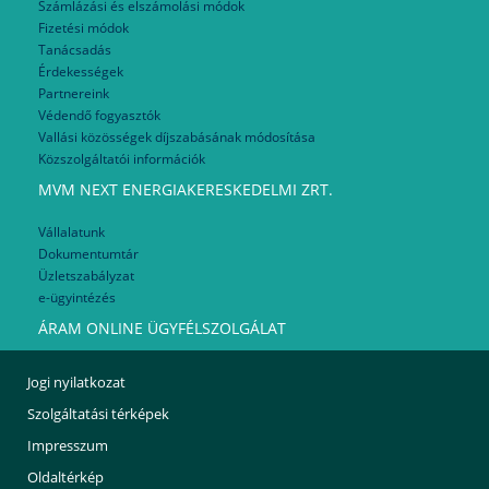
Számlázási és elszámolási módok
Fizetési módok
Tanácsadás
Érdekességek
Partnereink
Védendő fogyasztók
Vallási közösségek díjszabásának módosítása
Közszolgáltatói információk
MVM NEXT ENERGIAKERESKEDELMI ZRT.
Vállalatunk
Dokumentumtár
Üzletszabályzat
e-ügyintézés
ÁRAM ONLINE ÜGYFÉLSZOLGÁLAT
Jogi nyilatkozat
Szolgáltatási térképek
Impresszum
Oldaltérkép