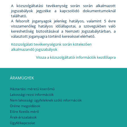
A közszolgáltatási tevékenység során során alkalmazott
jogszabályok jegyzéke a kapcsolódó dokumentumoknál
található.
A felsorolt joganyagok jelenleg hatályos, valamint 5 évre
visszamenőleg hatályos időállapotai, a szövegükben való
kereshetőség biztosításával a Nemzeti Jogszabálytárban, a
választott joganyagra történő kereséssel elérhető.
Közszolgálati tevékenységünk során kötelezően
alkalmazandó jogszabályok
Vissza a közszolgáltatói információk kezdőlapra
ÁRAMÜGYEK
Háztartási méretű kiserőmű
Lakossági rezsi információk
Nem lakossági ügyfeleknek szóló információk
Online megoldások
Előre fizetős mérő
Árak-árszabások
Ügyfélkapcsolat