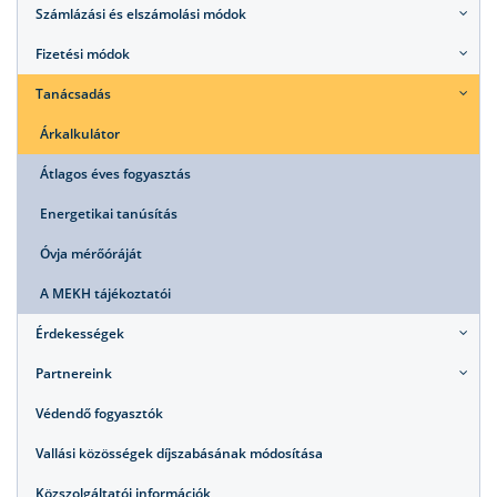
Számlázási és elszámolási módok
Fizetési módok
Tanácsadás
Árkalkulátor
Átlagos éves fogyasztás
Energetikai tanúsítás
Óvja mérőóráját
A MEKH tájékoztatói
Érdekességek
Partnereink
Védendő fogyasztók
Vallási közösségek díjszabásának módosítása
Közszolgáltatói információk