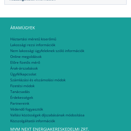
ÁRAMÜGYEK
Háztartási méretű kiserőmű
Lakossági rezsi információk
Nem lakossági ügyfeleknek szóló információk
Online megoldások
Előre fizetős mérő
Árak-árszabások
Ügyfélkapcsolat
Számlázási és elszámolási módok
Fizetési módok
Tanácsadás
Érdekességek
Partnereink
Védendő fogyasztók
Vallási közösségek díjszabásának módosítása
Közszolgáltatói információk
MVM NEXT ENERGIAKERESKEDELMI ZRT.