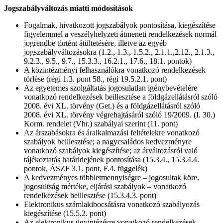
Jogszabályváltozás miatti módosítások
Fogalmak, hivatkozott jogszabályok pontosítása, kiegészítése
figyelemmel a veszélyhelyzeti átmeneti rendelkezések normál
jogrendbe történt átültetésére, illetve az egyéb
jogszabályváltozásokra (1.2., 1.3., 1.5.2., 2.1.1.,2.12., 2.1.3.,
9.2.3., 9.5., 9.7., 15.3.3., 16.2.1., 17.6., 18.1. pontok)
A közintézményi felhasználókra vonatkozó rendelkezések
törlése (régi 1.3. pont 58., régi 19.5.2.1. pont)
Az egyetemes szolgáltatás jogosulatlan igénybevételére
vonatkozó rendelkezések beillesztése a földgázellátásról szóló
2008. évi XL. törvény (Get.) és a földgázellátásról szóló
2008. évi XL. törvény végrehajtásáról szóló 19/2009. (I. 30.)
Korm. rendelet (Vhr.) szabályai szerint (11. pont)
Az árszabásokra és áralkalmazási feltételekre vonatkozó
szabályok beillesztése; a nagycsaládos kedvezményre
vonatkozó szabályok kiegészítése; az árváltozásról való
tájékoztatás határidejének pontosítása (15.3.4., 15.3.4.4.
pontok, ÁSZF 3.1. pont, F.4. függelék)
A kedvezményes többletmennyiségre – jogosultak köre,
jogosultság mértéke, eljárási szabályok – vonatkozó
rendelkezések beillesztése (15.3.4.3. pont)
Elektronikus számlakibocsátásra vonatkozó szabályozás
kiegészítése (15.5.2. pont)
Az elektronikus ügyintézésre vonatkozó rendelkezések