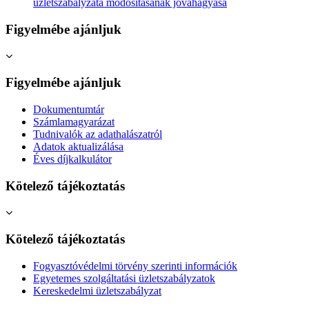
üzletszabályzata módosításának jóváhagyása
Figyelmébe ajánljuk
Figyelmébe ajánljuk
Dokumentumtár
Számlamagyarázat
Tudnivalók az adathalászatról
Adatok aktualizálása
Éves díjkalkulátor
Kötelező tájékoztatás
Kötelező tájékoztatás
Fogyasztóvédelmi törvény szerinti információk
Egyetemes szolgáltatási üzletszabályzatok
Kereskedelmi üzletszabályzat