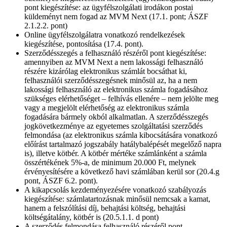
pont kiegészítése: az ügyfélszolgálati irodákon postai
küldeményt nem fogad az MVM Next (17.1. pont; ÁSZF
2.1.2.2. pont)
Online ügyfélszolgálatra vonatkozó rendelkezések
kiegészítése, pontosítása (17.4. pont).
Szerződésszegés a felhasználó részéről pont kiegészítése:
amennyiben az MVM Next a nem lakossági felhasználó
részére kizárólag elektronikus számlát bocsáthat ki,
felhasználói szerződésszegésnek minősül az, ha a nem
lakossági felhasználó az elektronikus számla fogadásához
szükséges elérhetőséget – felhívás ellenére – nem jelölte meg
vagy a megjelölt elérhetőség az elektronikus számla
fogadására bármely okból alkalmatlan. A szerződésszegés
jogkövetkezménye az egyetemes szolgáltatási szerződés
felmondása (az elektronikus számla kibocsátására vonatkozó
előírást tartalmazó jogszabály hatálybalépését megelőző napra
is), illetve kötbér. A kötbér mértéke számlánként a számla
összértékének 5%-a, de minimum 20.000 Ft, melynek
érvényesítésére a következő havi számlában kerül sor (20.4.g
pont, ÁSZF 6.2. pont).
A kikapcsolás kezdeményezésére vonatkozó szabályozás
kiegészítése: számlatartozásnak minősül nemcsak a kamat,
hanem a felszólítási díj, behajtási költség, behajtási
költségátalány, kötbér is (20.5.1.1. d pont)
A szerződés felmondása felhasználó részéről pont