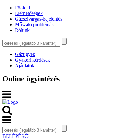
Főoldal
Elérhetőségek
Gázszivárgás-bejelentés
Műszaki problémák
Rólunk
Gázügyek
Gyakori kérdések
Ajánlatok
Online ügyintézés
BELÉPÉS