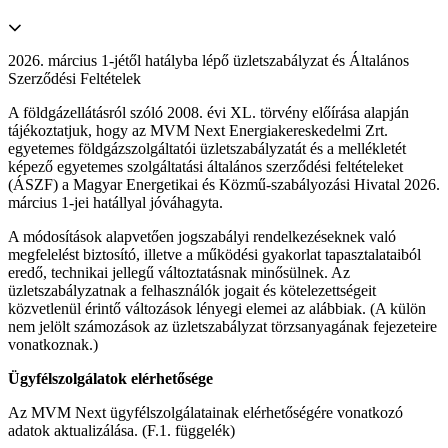
2026. március 1-jétől hatályba lépő üzletszabályzat és Általános
Szerződési Feltételek
A földgázellátásról szóló 2008. évi XL. törvény előírása alapján
tájékoztatjuk, hogy az MVM Next Energiakereskedelmi Zrt.
egyetemes földgázszolgáltatói üzletszabályzatát és a mellékletét
képező egyetemes szolgáltatási általános szerződési feltételeket
(ÁSZF) a Magyar Energetikai és Közmű-szabályozási Hivatal 2026.
március 1-jei hatállyal jóváhagyta.
A módosítások alapvetően jogszabályi rendelkezéseknek való
megfelelést biztosító, illetve a működési gyakorlat tapasztalataiból
eredő, technikai jellegű változtatásnak minősülnek. Az
üzletszabályzatnak a felhasználók jogait és kötelezettségeit
közvetlenül érintő változások lényegi elemei az alábbiak. (A külön
nem jelölt számozások az üzletszabályzat törzsanyagának fejezeteire
vonatkoznak.)
Ügyfélszolgálatok elérhetősége
Az MVM Next ügyfélszolgálatainak elérhetőségére vonatkozó
adatok aktualizálása. (F.1. függelék)