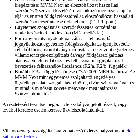
kiegészítése: MVM Next az elosztóhálózat-használati
szerződés összevont kezelésére vonatkozó megbízás alapján
eljár az érintett földgázelosztónál az elosztóhálózat-használati
szerződés megszüntetése érdekében is (21.1.1. pont)
Egyetemes szolgáltatási szerződésszegés kötbértábla
rendelkezéseinek módosítása (M.2. melléklet)
Formanyomtatványok aktualizálása – felhasználói
jognyilatkozat egyetemes földgázszolgáltatás igénybevétele
céljából formanyomtatvány módosítása; összevont egyetemes
villamosenergia-szolgáltatás és/vagy földgázszolgáltatás
átadás-átvételi nyilatkozat és felhasználói jognyilatkozat
bevezetése felhasználóváltozáshoz (F.2/a, F.2/b. függelék)
Korábbi F.3/a. függelék törlése (732/2009. MEH határozat Az
MVM Next mint egyetemes szolgáltatói engedélyes
ügyfélkapcsolati szolgáltatás-minőség elvárt színvonalának és
minimális minőségi követelményének meghatározása -
Színvonalmutatók)
A részletekért tekintse meg az üzletszabályzat jelölt részeit, vagy
további kérdése esetén keresse ügyfélszolgálatunkat.
Villamosenergia-szolgáltatásra vonatkozó üzletszabályzatunkat
ide
kattintva érheti el.