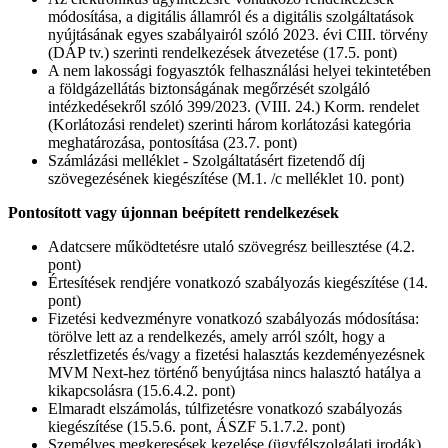
módosítása, a digitális államról és a digitális szolgáltatások
nyújtásának egyes szabályairól szóló 2023. évi CIII. törvény
(DÁP tv.) szerinti rendelkezések átvezetése (17.5. pont)
A nem lakossági fogyasztók felhasználási helyei tekintetében
a földgázellátás biztonságának megőrzését szolgáló
intézkedésekről szóló 399/2023. (VIII. 24.) Korm. rendelet
(Korlátozási rendelet) szerinti három korlátozási kategória
meghatározása, pontosítása (23.7. pont)
Számlázási melléklet - Szolgáltatásért fizetendő díj
szövegezésének kiegészítése (M.1. /c melléklet 10. pont)
Pontosított vagy újonnan beépített rendelkezések
Adatcsere működtetésre utaló szövegrész beillesztése (4.2.
pont)
Értesítések rendjére vonatkozó szabályozás kiegészítése (14.
pont)
Fizetési kedvezményre vonatkozó szabályozás módosítása:
törölve lett az a rendelkezés, amely arról szólt, hogy a
részletfizetés és/vagy a fizetési halasztás kezdeményezésnek
MVM Next-hez történő benyújtása nincs halasztó hatálya a
kikapcsolásra (15.6.4.2. pont)
Elmaradt elszámolás, túlfizetésre vonatkozó szabályozás
kiegészítése (15.5.6. pont, ÁSZF 5.1.7.2. pont)
Személyes megkeresések kezelése (ügyfélszolgálati irodák)