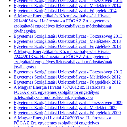
Egyetemes Szolgáltatási Üzletszabályzat - Törzsszöveg 2014
Egyetemes Szolgáltatási Üzletszabályzat - Mellékletek 2014
Egyetemes Szolgáltatási Üzletszabályzat - Függelék 2014
A Magyar Energetikai és Közmű-szabályozási Hivatal
2014/4054 sz. Határozata - a FŐGÁZ Zrt. egyetemes
szolgáltatói engedélyes üzletszabályzata módosításának
jóváhagyása
Egyetemes Szolgáltatási Üzletszabályzat - Törzsszöveg 2013
Egyetemes Szolgáltatási Üzletszabályzat - Mellékletek 2013
Egyetemes Szolgáltatási Üzletszabályzat - Függelékek 2013
A Magyar Energetikai és Közmű-szabályozási Hivatal
2244/2013 sz. Határozata - a FŐGÁZ Zrt. egyetemes
szolgáltatói engedélyes üzletszabályzata módosításának
jóváhagyása
Egyetemes Szolgáltatási Üzletszabályzat - Törzsszöveg 2012
Egyetemes Szolgáltatási Üzletszabályzat - Mellékletek 2012
Egyetemes Szolgáltatási Üzletszabályzat - Függelékek 2012
A Magyar Energia Hivatal 757/2012 sz. Határozata - a
FŐGÁZ Zrt. egyetemes szolgáltatói engedélyes
üzletszabályzata módosításának jóváhagyása
Egyetemes Szolgáltatási Üzletszabályzat - Törzsszöveg 2009
Egyetemes Szolgáltatási Üzletszabályzat - Melléklet 2009
Egyetemes Szolgáltatási Üzletszabályzat - Függelékek 2009
A Magyar Energia Hivatal 474/2009 sz. Határozata - a
FŐGÁZ Zrt. egyetemes szolgáltatói engedélyes