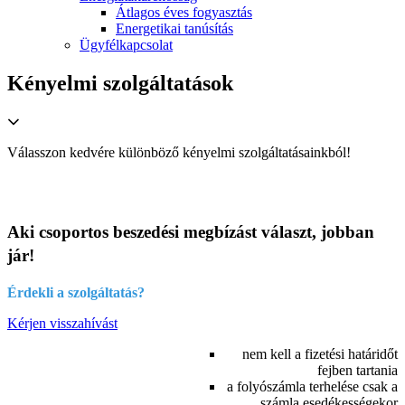
Átlagos éves fogyasztás
Energetikai tanúsítás
Ügyfélkapcsolat
Kényelmi szolgáltatások
Válasszon kedvére különböző kényelmi szolgáltatásainkból!
Aki csoportos beszedési megbízást választ, jobban
jár!
Érdekli a szolgáltatás?
Kérjen visszahívást
nem kell a fizetési határidőt
fejben tartania
a folyószámla terhelése csak a
számla esedékességekor