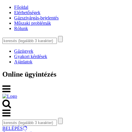
Főoldal
Elérhetőségek
Gázszivárgás-bejelentés
Műszaki problémák
Rólunk
Gázügyek
Gyakori kérdések
Ajánlatok
Online ügyintézés
BELÉPÉS