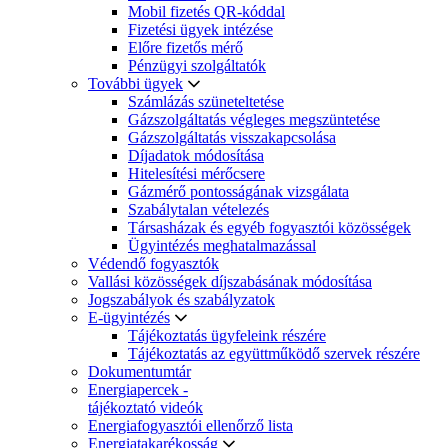
Mobil fizetés QR-kóddal
Fizetési ügyek intézése
Előre fizetős mérő
Pénzügyi szolgáltatók
További ügyek
Számlázás szüneteltetése
Gázszolgáltatás végleges megszüntetése
Gázszolgáltatás visszakapcsolása
Díjadatok módosítása
Hitelesítési mérőcsere
Gázmérő pontosságának vizsgálata
Szabálytalan vételezés
Társasházak és egyéb fogyasztói közösségek
Ügyintézés meghatalmazással
Védendő fogyasztók
Vallási közösségek díjszabásának módosítása
Jogszabályok és szabályzatok
E-ügyintézés
Tájékoztatás ügyfeleink részére
Tájékoztatás az együttműködő szervek részére
Dokumentumtár
Energiapercek -
tájékoztató videók
Energiafogyasztói ellenőrző lista
Energiatakarékosság