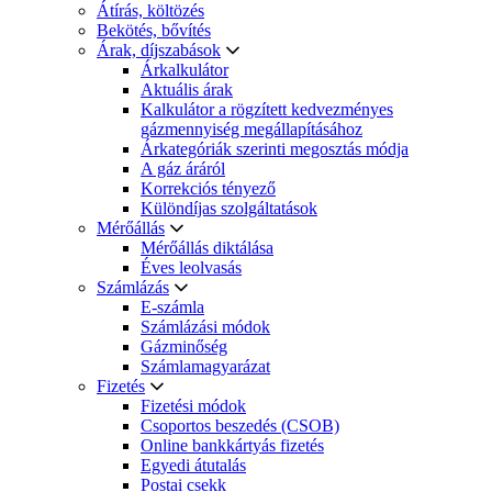
Átírás, költözés
Bekötés, bővítés
Árak, díjszabások
Árkalkulátor
Aktuális árak
Kalkulátor a rögzített kedvezményes
gázmennyiség megállapításához
Árkategóriák szerinti megosztás módja
A gáz áráról
Korrekciós tényező
Különdíjas szolgáltatások
Mérőállás
Mérőállás diktálása
Éves leolvasás
Számlázás
E-számla
Számlázási módok
Gázminőség
Számlamagyarázat
Fizetés
Fizetési módok
Csoportos beszedés (CSOB)
Online bankkártyás fizetés
Egyedi átutalás
Postai csekk