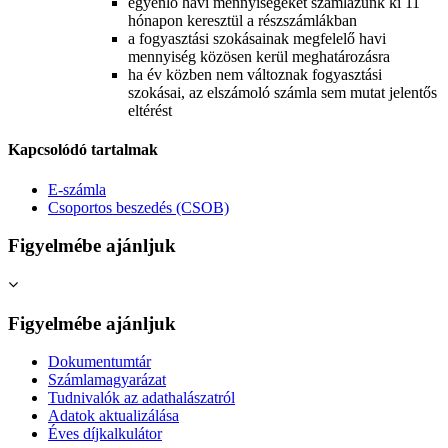
egyenlő havi mennyiségeket számlázunk ki 11
hónapon keresztül a részszámlákban
a fogyasztási szokásainak megfelelő havi
mennyiség közösen kerül meghatározásra
ha év közben nem változnak fogyasztási
szokásai, az elszámoló számla sem mutat jelentős
eltérést
Kapcsolódó tartalmak
E-számla
Csoportos beszedés (CSOB)
Figyelmébe ajánljuk
Figyelmébe ajánljuk
Dokumentumtár
Számlamagyarázat
Tudnivalók az adathalászatról
Adatok aktualizálása
Éves díjkalkulátor