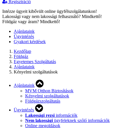
Regisztráció
Intézze ügyeit kibővült online ügyfélszolgálatunkon!
Lakossági vagy nem lakossági felhasználó? Mindkettő!
Földgáz vagy áram? Mindkettő!
Ajánlataink
Ügyintézés
Gyakori kérdések
Kezdőlap
Földgáz
Egyetemes Szolgáltatás
Ajánlataink
Kényelmi szolgáltatások
Ajánlataink
MVM Otthon Biztosítások
Kényelmi szolgáltatások
Földgázszolgáltatás
Ügyintézés
Lakossági rezsi
információk
Nem lakossági
ügyfeleknek szóló információk
Online megoldások