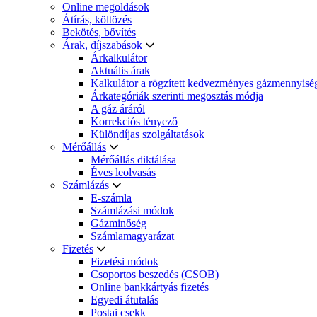
Online megoldások
Átírás, költözés
Bekötés, bővítés
Árak, díjszabások
Árkalkulátor
Aktuális árak
Kalkulátor a rögzített kedvezményes gázmennyisé
Árkategóriák szerinti megosztás módja
A gáz áráról
Korrekciós tényező
Különdíjas szolgáltatások
Mérőállás
Mérőállás diktálása
Éves leolvasás
Számlázás
E-számla
Számlázási módok
Gázminőség
Számlamagyarázat
Fizetés
Fizetési módok
Csoportos beszedés (CSOB)
Online bankkártyás fizetés
Egyedi átutalás
Postai csekk