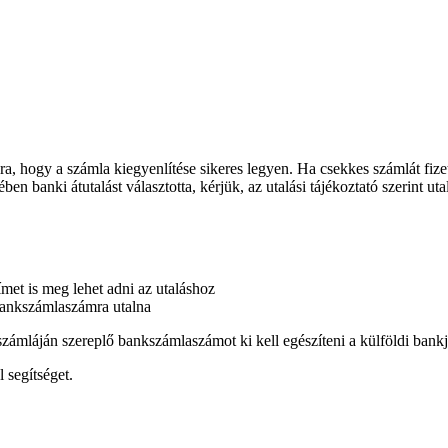
ra, hogy a számla kiegyenlítése sikeres legyen. Ha csekkes számlát fi
n banki átutalást választotta, kérjük, az utalási tájékoztató szerint uta
met is meg lehet adni az utaláshoz
 bankszámlaszámra utalna
 számláján szereplő bankszámlaszámot ki kell egészíteni a külföldi ba
 segítséget.