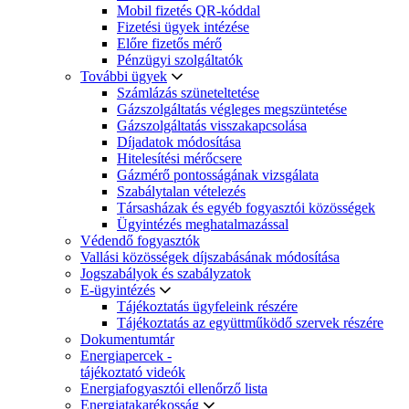
Mobil fizetés QR-kóddal
Fizetési ügyek intézése
Előre fizetős mérő
Pénzügyi szolgáltatók
További ügyek
Számlázás szüneteltetése
Gázszolgáltatás végleges megszüntetése
Gázszolgáltatás visszakapcsolása
Díjadatok módosítása
Hitelesítési mérőcsere
Gázmérő pontosságának vizsgálata
Szabálytalan vételezés
Társasházak és egyéb fogyasztói közösségek
Ügyintézés meghatalmazással
Védendő fogyasztók
Vallási közösségek díjszabásának módosítása
Jogszabályok és szabályzatok
E-ügyintézés
Tájékoztatás ügyfeleink részére
Tájékoztatás az együttműködő szervek részére
Dokumentumtár
Energiapercek -
tájékoztató videók
Energiafogyasztói ellenőrző lista
Energiatakarékosság