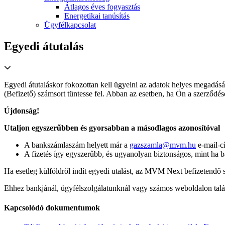
Átlagos éves fogyasztás
Energetikai tanúsítás
Ügyfélkapcsolat
Egyedi átutalás
Egyedi átutaláskor fokozottan kell ügyelni az adatok helyes megadásá
(Befizető) számsort tüntesse fel. Abban az esetben, ha Ön a szerződésébe
Újdonság!
Utaljon egyszerűbben és gyorsabban a másodlagos azonosítóval
A bankszámlaszám helyett már a
gazszamla@mvm.hu
e-mail-cí
A fizetés így egyszerűbb, és ugyanolyan biztonságos, mint ha
Ha esetleg külföldről indít egyedi utalást, az MVM Next befizetendő
Ehhez bankjánál, ügyfélszolgálatunknál vagy számos weboldalon talál
Kapcsolódó dokumentumok