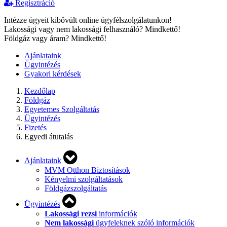
Regisztráció
Intézze ügyeit kibővült online ügyfélszolgálatunkon!
Lakossági vagy nem lakossági felhasználó? Mindkettő!
Földgáz vagy áram? Mindkettő!
Ajánlataink
Ügyintézés
Gyakori kérdések
Kezdőlap
Földgáz
Egyetemes Szolgáltatás
Ügyintézés
Fizetés
Egyedi átutalás
Ajánlataink
MVM Otthon Biztosítások
Kényelmi szolgáltatások
Földgázszolgáltatás
Ügyintézés
Lakossági rezsi
információk
Nem lakossági
ügyfeleknek szóló információk