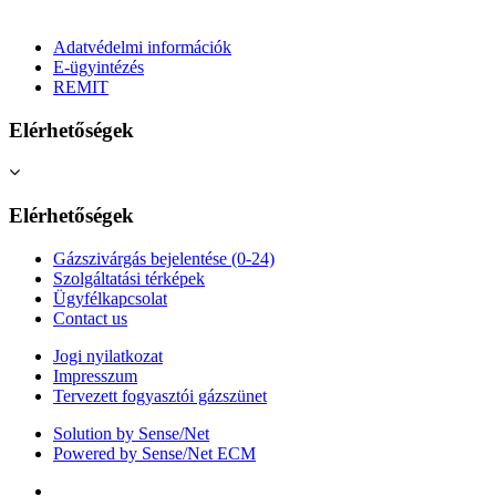
Adatvédelmi információk
E-ügyintézés
REMIT
Elérhetőségek
Elérhetőségek
Gázszivárgás bejelentése (0-24)
Szolgáltatási térképek
Ügyfélkapcsolat
Contact us
Jogi nyilatkozat
Impresszum
Tervezett fogyasztói gázszünet
Solution by Sense/Net
Powered by Sense/Net ECM