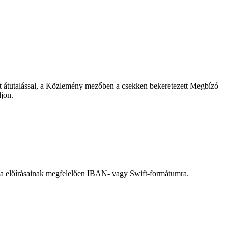
zet átutalással, a Közlemény mezőben a csekken bekeretezett Megbízó
ljon.
nkja előírásainak megfelelően IBAN- vagy Swift-formátumra.