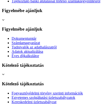
Tájékoztató banki átutalással történő számlakiegyenlítésről
Figyelmébe ajánljuk
Figyelmébe ajánljuk
Dokumentumtár
Számlamagyarázat
Tudnivalók az adathalászatról
Adatok aktualizálása
Éves díjkalkulátor
Kötelező tájékoztatás
Kötelező tájékoztatás
Fogyasztóvédelmi törvény szerinti információk
Egyetemes szolgáltatási üzletszabályzatok
Kereskedelmi üzletszabályzat