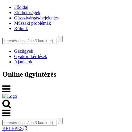
Főoldal
Elérhetőségek
Gázszivárgás-bejelentés
Műszaki problémák
Rólunk
Gázügyek
Gyakori kérdések
Ajánlatok
Online ügyintézés
BELÉPÉS