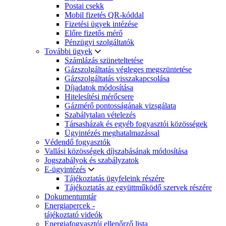
Postai csekk
Mobil fizetés QR-kóddal
Fizetési ügyek intézése
Előre fizetős mérő
Pénzügyi szolgáltatók
További ügyek
Számlázás szüneteltetése
Gázszolgáltatás végleges megszüntetése
Gázszolgáltatás visszakapcsolása
Díjadatok módosítása
Hitelesítési mérőcsere
Gázmérő pontosságának vizsgálata
Szabálytalan vételezés
Társasházak és egyéb fogyasztói közösségek
Ügyintézés meghatalmazással
Védendő fogyasztók
Vallási közösségek díjszabásának módosítása
Jogszabályok és szabályzatok
E-ügyintézés
Tájékoztatás ügyfeleink részére
Tájékoztatás az együttműködő szervek részére
Dokumentumtár
Energiapercek -
tájékoztató videók
Energiafogyasztói ellenőrző lista