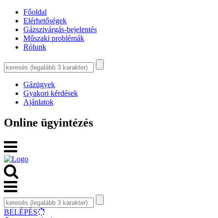
Főoldal
Elérhetőségek
Gázszivárgás-bejelentés
Műszaki problémák
Rólunk
Gázügyek
Gyakori kérdések
Ajánlatok
Online ügyintézés
BELÉPÉS