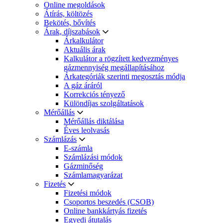
Online megoldások
Átírás, költözés
Bekötés, bővítés
Árak, díjszabások
Árkalkulátor
Aktuális árak
Kalkulátor a rögzített kedvezményes
gázmennyiség megállapításához
Árkategóriák szerinti megosztás módja
A gáz áráról
Korrekciós tényező
Különdíjas szolgáltatások
Mérőállás
Mérőállás diktálása
Éves leolvasás
Számlázás
E-számla
Számlázási módok
Gázminőség
Számlamagyarázat
Fizetés
Fizetési módok
Csoportos beszedés (CSOB)
Online bankkártyás fizetés
Egyedi átutalás