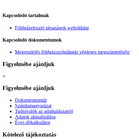
Kapcsolódó tartalmak
Földgázelosztó társaságok weboldalai
Kapcsolódó dokumentumok
Megrendelés földgázszolgáltatás végleges megszüntetésére
Figyelmébe ajánljuk
Figyelmébe ajánljuk
Dokumentumtár
Számlamagyarázat
Tudnivalók az adathalászatról
Adatok aktualizálása
Éves díjkalkulátor
Kötelező tájékoztatás