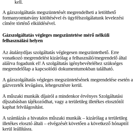
kell.
A gázszolgáltatás megszüntetését megrendelheti a letölthető
formanyomtatvány kitöltésével és ügyfélszolgálatunk levelezési
címére történő elküldésével.
Gázszolgáltatás végleges megszüntetése mérő nélküli
felhasználási helyen
Az átalánydíjas szolgáltatás véglegesen megszüntethető. Erre
vonatkozó megrendelést kizárólag a felhasználó/megrendelő által
aláírva fogadunk el! A szolgáltatás igénybevételéhez szükséges
megrendelőlap a kapcsolódó dokumentumokban található.
A gázszolgáltatás végleges megszüntetésének megrendelése esetén a
gázvezeték levágásra, lehegesztésre kerül.
A műszaki munkák díjairól a mindenkor érvényes Szolgáltatási
díjszabásban tájékozódhat, vagy a területileg illetékes elosztótól
kaphat felvilágosítást.
A számlázás a hivatalos műszaki munkák – kizárólag a területileg
illetékes elosztó általi – elvégzését követően a következő hónaptól
kerül leállításra.