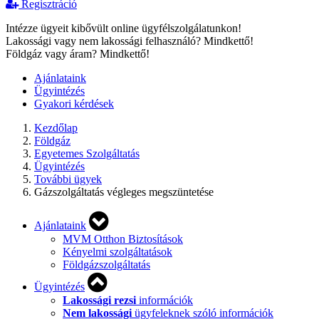
Regisztráció
Intézze ügyeit kibővült online ügyfélszolgálatunkon!
Lakossági vagy nem lakossági felhasználó? Mindkettő!
Földgáz vagy áram? Mindkettő!
Ajánlataink
Ügyintézés
Gyakori kérdések
Kezdőlap
Földgáz
Egyetemes Szolgáltatás
Ügyintézés
További ügyek
Gázszolgáltatás végleges megszüntetése
Ajánlataink
MVM Otthon Biztosítások
Kényelmi szolgáltatások
Földgázszolgáltatás
Ügyintézés
Lakossági rezsi
információk
Nem lakossági
ügyfeleknek szóló információk