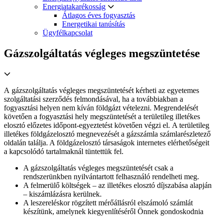
Energiatakarékosság
Átlagos éves fogyasztás
Energetikai tanúsítás
Ügyfélkapcsolat
Gázszolgáltatás végleges megszüntetése
A gázszolgáltatás végleges megszüntetését kérheti az egyetemes
szolgáltatási szerződés felmondásával, ha a továbbiakban a
fogyasztási helyen nem kíván földgázt vételezni. Megrendelését
követően a fogyasztási hely megszüntetését a területileg illetékes
elosztó előzetes időpont-egyeztetést követően végzi el. A területileg
illetékes földgázelosztó megnevezését a gázszámla számlarészletező
oldalán találja. A földgázelosztó társaságok internetes elérhetőségeit
a kapcsolódó tartalmaknál tüntettük fel.
A gázszolgáltatás végleges megszüntetését csak a
rendszerünkben nyilvántartott felhasználó rendelheti meg.
A felmerülő költségek – az illetékes elosztó díjszabása alapján
– kiszámlázásra kerülnek.
A leszereléskor rögzített mérőállásról elszámoló számlát
készítünk, amelynek kiegyenlítéséről Önnek gondoskodnia