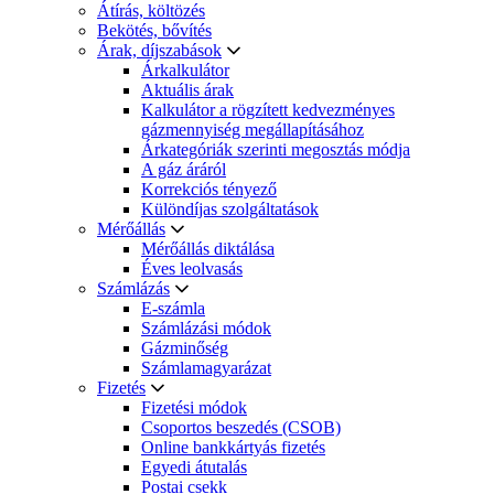
Átírás, költözés
Bekötés, bővítés
Árak, díjszabások
Árkalkulátor
Aktuális árak
Kalkulátor a rögzített kedvezményes
gázmennyiség megállapításához
Árkategóriák szerinti megosztás módja
A gáz áráról
Korrekciós tényező
Különdíjas szolgáltatások
Mérőállás
Mérőállás diktálása
Éves leolvasás
Számlázás
E-számla
Számlázási módok
Gázminőség
Számlamagyarázat
Fizetés
Fizetési módok
Csoportos beszedés (CSOB)
Online bankkártyás fizetés
Egyedi átutalás
Postai csekk