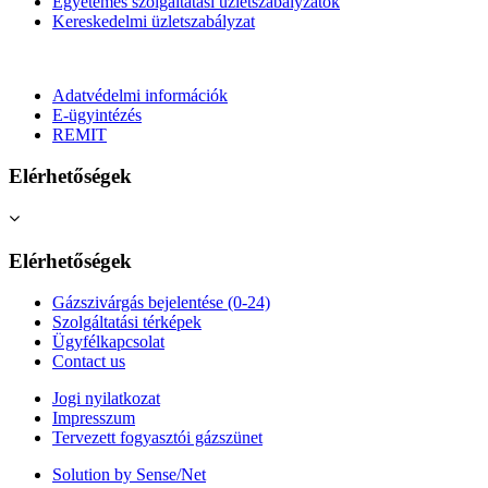
Egyetemes szolgáltatási üzletszabályzatok
Kereskedelmi üzletszabályzat
Adatvédelmi információk
E-ügyintézés
REMIT
Elérhetőségek
Elérhetőségek
Gázszivárgás bejelentése (0-24)
Szolgáltatási térképek
Ügyfélkapcsolat
Contact us
Jogi nyilatkozat
Impresszum
Tervezett fogyasztói gázszünet
Solution by Sense/Net