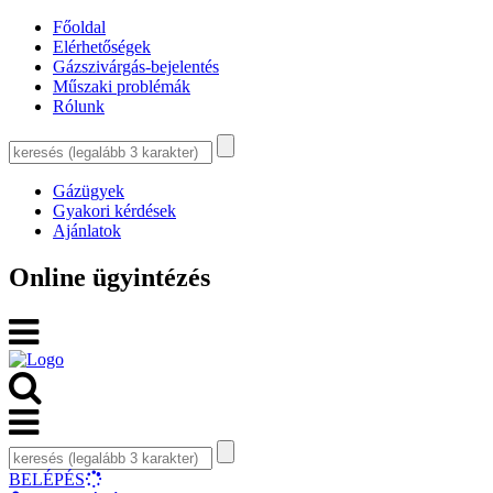
Főoldal
Elérhetőségek
Gázszivárgás-bejelentés
Műszaki problémák
Rólunk
Gázügyek
Gyakori kérdések
Ajánlatok
Online ügyintézés
BELÉPÉS