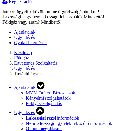
Regisztráció
Intézze ügyeit kibővült online ügyfélszolgálatunkon!
Lakossági vagy nem lakossági felhasználó? Mindkettő!
Földgáz vagy áram? Mindkettő!
Ajánlataink
Ügyintézés
Gyakori kérdések
Kezdőlap
Földgáz
Egyetemes Szolgáltatás
Ügyintézés
További ügyek
Ajánlataink
MVM Otthon Biztosítások
Kényelmi szolgáltatások
Földgázszolgáltatás
Ügyintézés
Lakossági rezsi
információk
Nem lakossági
ügyfeleknek szóló információk
Online megoldások