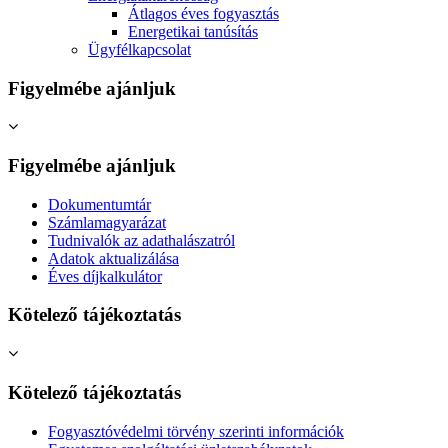
Átlagos éves fogyasztás
Energetikai tanúsítás
Ügyfélkapcsolat
Figyelmébe ajánljuk
Figyelmébe ajánljuk
Dokumentumtár
Számlamagyarázat
Tudnivalók az adathalászatról
Adatok aktualizálása
Éves díjkalkulátor
Kötelező tájékoztatás
Kötelező tájékoztatás
Fogyasztóvédelmi törvény szerinti információk