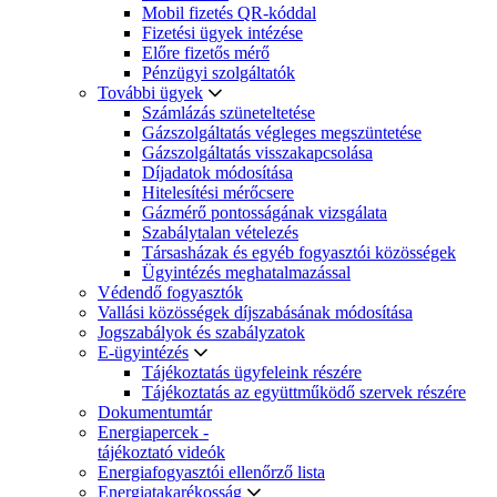
Mobil fizetés QR-kóddal
Fizetési ügyek intézése
Előre fizetős mérő
Pénzügyi szolgáltatók
További ügyek
Számlázás szüneteltetése
Gázszolgáltatás végleges megszüntetése
Gázszolgáltatás visszakapcsolása
Díjadatok módosítása
Hitelesítési mérőcsere
Gázmérő pontosságának vizsgálata
Szabálytalan vételezés
Társasházak és egyéb fogyasztói közösségek
Ügyintézés meghatalmazással
Védendő fogyasztók
Vallási közösségek díjszabásának módosítása
Jogszabályok és szabályzatok
E-ügyintézés
Tájékoztatás ügyfeleink részére
Tájékoztatás az együttműködő szervek részére
Dokumentumtár
Energiapercek -
tájékoztató videók
Energiafogyasztói ellenőrző lista
Energiatakarékosság